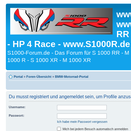
www
www
RR
- HP 4 Race - www.S1000R.de
S1000-Forum.de - Das Forum für S 1000 RR - M
1000 R - S 1000 XR - M 1000 XR
Portal
»
Foren-Übersicht
»
BMW-Motorrad-Portal
Du musst registriert und angemeldet sein, um Profile anzu
Username:
Passwort:
Ich habe mein Passwort vergessen
Mich bei jedem Besuch automatisch anmelden