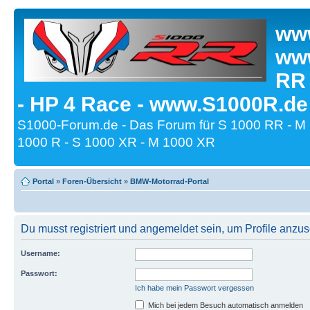
www
www
RR
- HP 4 Race - www.S1000R.de
S1000-Forum.de - Das Forum für S 1000 RR - M
1000 R - S 1000 XR - M 1000 XR
Portal
»
Foren-Übersicht
»
BMW-Motorrad-Portal
Du musst registriert und angemeldet sein, um Profile anzu
Username:
Passwort:
Ich habe mein Passwort vergessen
Mich bei jedem Besuch automatisch anmelden