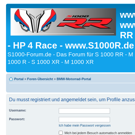
www
www
RR
- HP 4 Race - www.S1000R.de
S1000-Forum.de - Das Forum für S 1000 RR - M
1000 R - S 1000 XR - M 1000 XR
Portal
»
Foren-Übersicht
»
BMW-Motorrad-Portal
Du musst registriert und angemeldet sein, um Profile anzu
Username:
Passwort:
Ich habe mein Passwort vergessen
Mich bei jedem Besuch automatisch anmelden