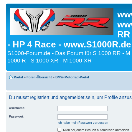
www
www
RR
- HP 4 Race - www.S1000R.de
S1000-Forum.de - Das Forum für S 1000 RR - M
1000 R - S 1000 XR - M 1000 XR
Portal
»
Foren-Übersicht
»
BMW-Motorrad-Portal
Du musst registriert und angemeldet sein, um Profile anzu
Username:
Passwort:
Ich habe mein Passwort vergessen
Mich bei jedem Besuch automatisch anmelden