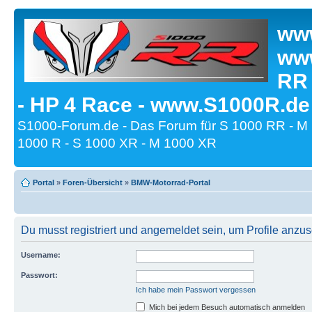
www
www
RR
- HP 4 Race - www.S1000R.de
S1000-Forum.de - Das Forum für S 1000 RR - M
1000 R - S 1000 XR - M 1000 XR
Portal
»
Foren-Übersicht
»
BMW-Motorrad-Portal
Du musst registriert und angemeldet sein, um Profile anzu
Username:
Passwort:
Ich habe mein Passwort vergessen
Mich bei jedem Besuch automatisch anmelden