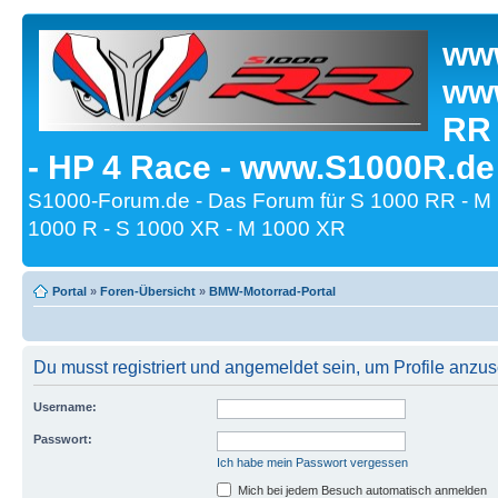
www
www
RR
- HP 4 Race - www.S1000R.de
S1000-Forum.de - Das Forum für S 1000 RR - M
1000 R - S 1000 XR - M 1000 XR
Portal
»
Foren-Übersicht
»
BMW-Motorrad-Portal
Du musst registriert und angemeldet sein, um Profile anzu
Username:
Passwort:
Ich habe mein Passwort vergessen
Mich bei jedem Besuch automatisch anmelden