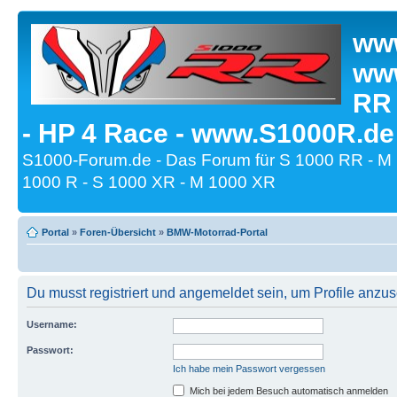
www
www
RR
- HP 4 Race - www.S1000R.de
S1000-Forum.de - Das Forum für S 1000 RR - M
1000 R - S 1000 XR - M 1000 XR
Portal
»
Foren-Übersicht
»
BMW-Motorrad-Portal
Du musst registriert und angemeldet sein, um Profile anzu
Username:
Passwort:
Ich habe mein Passwort vergessen
Mich bei jedem Besuch automatisch anmelden