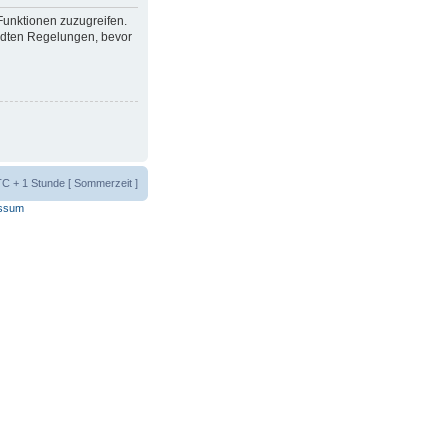
 Funktionen zuzugreifen.
ndten Regelungen, bevor
UTC + 1 Stunde [ Sommerzeit ]
ssum