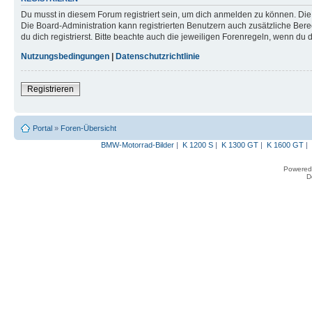
Du musst in diesem Forum registriert sein, um dich anmelden zu können. Die R
Die Board-Administration kann registrierten Benutzern auch zusätzliche B
du dich registrierst. Bitte beachte auch die jeweiligen Forenregeln, wenn du
Nutzungsbedingungen
|
Datenschutzrichtlinie
Registrieren
Portal
»
Foren-Übersicht
BMW-Motorrad-Bilder
|
K 1200 S
|
K 1300 GT
|
K 1600 GT
|
Powered
D