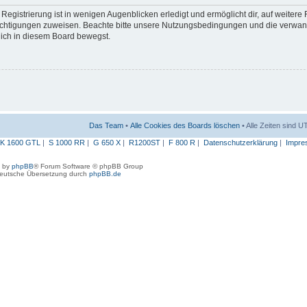
egistrierung ist in wenigen Augenblicken erledigt und ermöglicht dir, auf weitere
erechtigungen zuweisen. Beachte bitte unsere Nutzungsbedingungen und die verwa
 dich in diesem Board bewegst.
Das Team
•
Alle Cookies des Boards löschen
• Alle Zeiten sind 
K 1600 GTL
|
S 1000 RR
|
G 650 X
|
R1200ST
|
F 800 R
|
Datenschutzerklärung
|
Impre
 by
phpBB
® Forum Software © phpBB Group
eutsche Übersetzung durch
phpBB.de