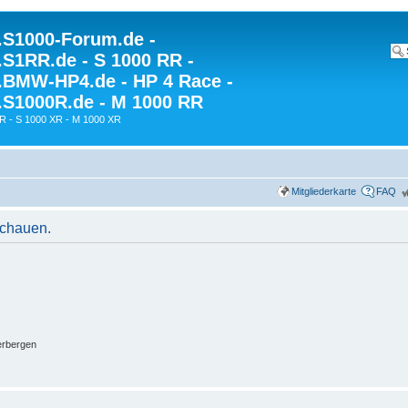
S1000-Forum.de -
S1RR.de - S 1000 RR -
BMW-HP4.de - HP 4 Race -
S1000R.de - M 1000 RR
R - S 1000 XR - M 1000 XR
Mitgliederkarte
FAQ
schauen.
erbergen