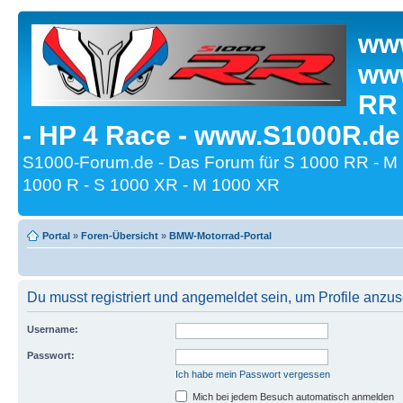
www
www
RR
- HP 4 Race - www.S1000R.de
S1000-Forum.de - Das Forum für S 1000 RR - M
1000 R - S 1000 XR - M 1000 XR
Portal
»
Foren-Übersicht
»
BMW-Motorrad-Portal
Du musst registriert und angemeldet sein, um Profile anzu
Username:
Passwort:
Ich habe mein Passwort vergessen
Mich bei jedem Besuch automatisch anmelden