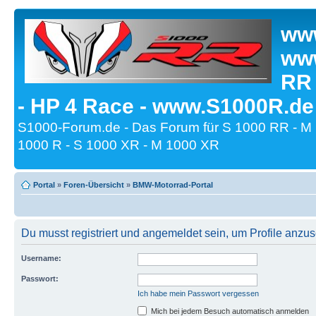
www
www
RR
- HP 4 Race - www.S1000R.de
S1000-Forum.de - Das Forum für S 1000 RR - M
1000 R - S 1000 XR - M 1000 XR
Portal
»
Foren-Übersicht
»
BMW-Motorrad-Portal
Du musst registriert und angemeldet sein, um Profile anzu
Username:
Passwort:
Ich habe mein Passwort vergessen
Mich bei jedem Besuch automatisch anmelden