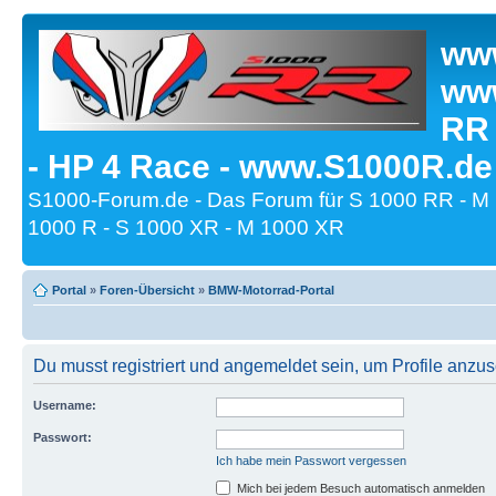
www
www
RR
- HP 4 Race - www.S1000R.de
S1000-Forum.de - Das Forum für S 1000 RR - M
1000 R - S 1000 XR - M 1000 XR
Portal
»
Foren-Übersicht
»
BMW-Motorrad-Portal
Du musst registriert und angemeldet sein, um Profile anzu
Username:
Passwort:
Ich habe mein Passwort vergessen
Mich bei jedem Besuch automatisch anmelden