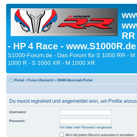
www
www
RR
- HP 4 Race - www.S1000R.de
S1000-Forum.de - Das Forum für S 1000 RR - M
1000 R - S 1000 XR - M 1000 XR
Portal
»
Foren-Übersicht
»
BMW-Motorrad-Portal
Du musst registriert und angemeldet sein, um Profile anzu
Username:
Passwort:
Ich habe mein Passwort vergessen
Mich bei jedem Besuch automatisch anmelden