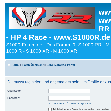
www
www
RR
- HP 4 Race - www.S1000R.de
S1000-Forum.de - Das Forum für S 1000 RR - M
1000 R - S 1000 XR - M 1000 XR
Portal
»
Foren-Übersicht
»
BMW-Motorrad-Portal
Du musst registriert und angemeldet sein, um Profile anzu
Username:
Passwort:
Ich habe mein Passwort vergessen
Mich bei jedem Besuch automatisch anmelden