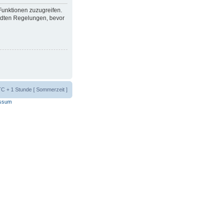
 Funktionen zuzugreifen.
ndten Regelungen, bevor
UTC + 1 Stunde [ Sommerzeit ]
ssum