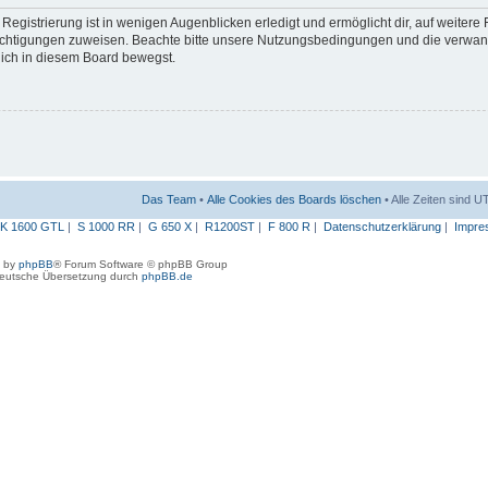
egistrierung ist in wenigen Augenblicken erledigt und ermöglicht dir, auf weitere
erechtigungen zuweisen. Beachte bitte unsere Nutzungsbedingungen und die verwa
 dich in diesem Board bewegst.
Das Team
•
Alle Cookies des Boards löschen
• Alle Zeiten sind 
K 1600 GTL
|
S 1000 RR
|
G 650 X
|
R1200ST
|
F 800 R
|
Datenschutzerklärung
|
Impre
 by
phpBB
® Forum Software © phpBB Group
eutsche Übersetzung durch
phpBB.de