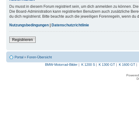
Du musst in diesem Forum registriert sein, um dich anmelden zu können. Die R
Die Board-Administration kann registrierten Benutzern auch zusätzliche B
du dich registrierst. Bitte beachte auch die jeweiligen Forenregeln, wenn du
Nutzungsbedingungen
|
Datenschutzrichtlinie
Registrieren
Portal
»
Foren-Übersicht
BMW-Motorrad-Bilder
|
K 1200 S
|
K 1300 GT
|
K 1600 GT
|
Powered
D