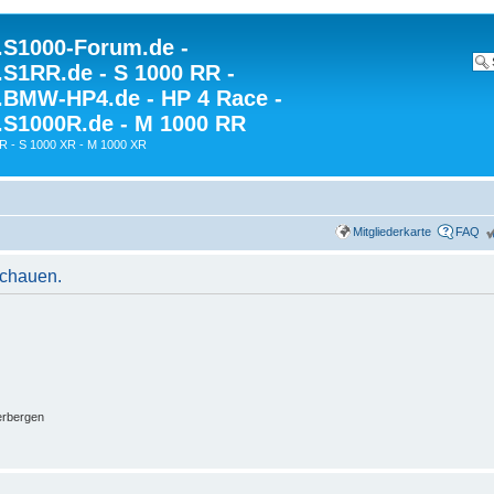
S1000-Forum.de -
S1RR.de - S 1000 RR -
BMW-HP4.de - HP 4 Race -
S1000R.de - M 1000 RR
R - S 1000 XR - M 1000 XR
Mitgliederkarte
FAQ
schauen.
erbergen