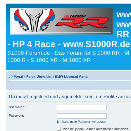
www
www
RR
- HP 4 Race - www.S1000R.de
S1000-Forum.de - Das Forum für S 1000 RR - M
1000 R - S 1000 XR - M 1000 XR
Portal
»
Foren-Übersicht
»
BMW-Motorrad-Portal
Du musst registriert und angemeldet sein, um Profile anzu
Username:
Passwort:
Ich habe mein Passwort vergessen
Mich bei jedem Besuch automatisch anmelden