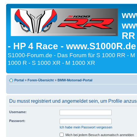
www
www
RR
- HP 4 Race - www.S1000R.de
S1000-Forum.de - Das Forum für S 1000 RR - M
1000 R - S 1000 XR - M 1000 XR
Portal
»
Foren-Übersicht
»
BMW-Motorrad-Portal
Du musst registriert und angemeldet sein, um Profile anzu
Username:
Passwort:
Ich habe mein Passwort vergessen
Mich bei jedem Besuch automatisch anmelden