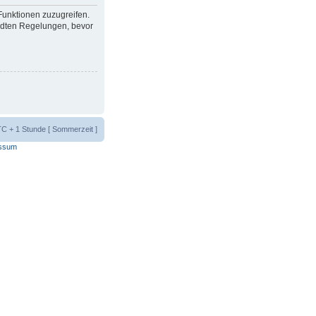
 Funktionen zuzugreifen.
ndten Regelungen, bevor
UTC + 1 Stunde [ Sommerzeit ]
ssum