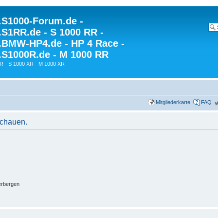
S1000-Forum.de -
S1RR.de - S 1000 RR -
BMW-HP4.de - HP 4 Race -
S1000R.de - M 1000 RR
R - S 1000 XR - M 1000 XR
Mitgliederkarte
FAQ
schauen.
erbergen