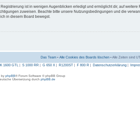
egistrierung ist in wenigen Augenblicken erledigt und ermöglicht dir, auf weitere
erechtigungen zuweisen. Beachte bitte unsere Nutzungsbedingungen und die verwa
 dich in diesem Board bewegst.
Das Team
•
Alle Cookies des Boards löschen
• Alle Zeiten sind 
K 1600 GTL
|
S 1000 RR
|
G 650 X
|
R1200ST
|
F 800 R
|
Datenschutzerklärung
|
Impre
 by
phpBB
® Forum Software © phpBB Group
eutsche Übersetzung durch
phpBB.de