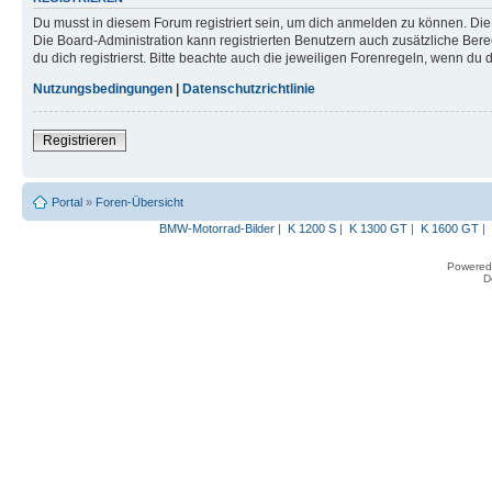
Du musst in diesem Forum registriert sein, um dich anmelden zu können. Die R
Die Board-Administration kann registrierten Benutzern auch zusätzliche B
du dich registrierst. Bitte beachte auch die jeweiligen Forenregeln, wenn du
Nutzungsbedingungen
|
Datenschutzrichtlinie
Registrieren
Portal
»
Foren-Übersicht
BMW-Motorrad-Bilder
|
K 1200 S
|
K 1300 GT
|
K 1600 GT
|
Powered
D