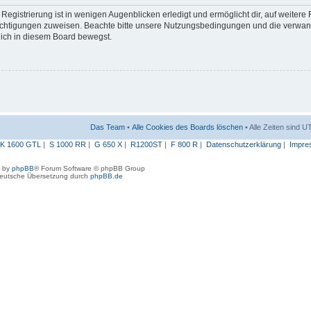
egistrierung ist in wenigen Augenblicken erledigt und ermöglicht dir, auf weitere
erechtigungen zuweisen. Beachte bitte unsere Nutzungsbedingungen und die verwa
 dich in diesem Board bewegst.
Das Team
•
Alle Cookies des Boards löschen
• Alle Zeiten sind 
K 1600 GTL
|
S 1000 RR
|
G 650 X
|
R1200ST
|
F 800 R
|
Datenschutzerklärung
|
Impre
 by
phpBB
® Forum Software © phpBB Group
eutsche Übersetzung durch
phpBB.de