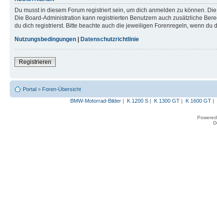
Du musst in diesem Forum registriert sein, um dich anmelden zu können. Die R
Die Board-Administration kann registrierten Benutzern auch zusätzliche B
du dich registrierst. Bitte beachte auch die jeweiligen Forenregeln, wenn du
Nutzungsbedingungen
|
Datenschutzrichtlinie
Registrieren
Portal
»
Foren-Übersicht
BMW-Motorrad-Bilder
|
K 1200 S
|
K 1300 GT
|
K 1600 GT
|
Powered
D