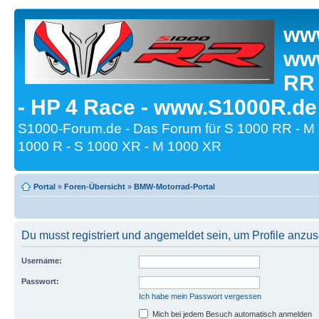
www
www
RR
- HP 4 Race - www.S1000R.de
S1000-Forum.de - Das Forum für S 1000 RR - M
1000 R - S 1000 XR - M 1000 XR
Portal
»
Foren-Übersicht
»
BMW-Motorrad-Portal
Du musst registriert und angemeldet sein, um Profile anzu
Username:
Passwort:
Ich habe mein Passwort vergessen
Mich bei jedem Besuch automatisch anmelden