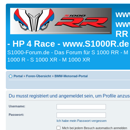
www
www
RR
- HP 4 Race - www.S1000R.de
S1000-Forum.de - Das Forum für S 1000 RR - M
1000 R - S 1000 XR - M 1000 XR
Portal
»
Foren-Übersicht
»
BMW-Motorrad-Portal
Du musst registriert und angemeldet sein, um Profile anzu
Username:
Passwort:
Ich habe mein Passwort vergessen
Mich bei jedem Besuch automatisch anmelden