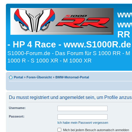
www
www
RR
- HP 4 Race - www.S1000R.de
S1000-Forum.de - Das Forum für S 1000 RR - M
1000 R - S 1000 XR - M 1000 XR
Portal
»
Foren-Übersicht
»
BMW-Motorrad-Portal
Du musst registriert und angemeldet sein, um Profile anzu
Username:
Passwort:
Ich habe mein Passwort vergessen
Mich bei jedem Besuch automatisch anmelden