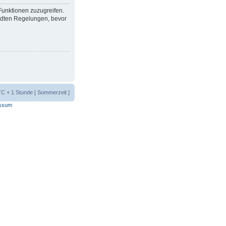
 Funktionen zuzugreifen.
ndten Regelungen, bevor
UTC + 1 Stunde [ Sommerzeit ]
ssum