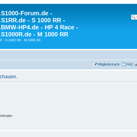
S1000-Forum.de -
S1RR.de - S 1000 RR -
BMW-HP4.de - HP 4 Race -
S1000R.de - M 1000 RR
R - S 1000 XR - M 1000 XR
Mitgliederkarte
FAQ
schauen.
erbergen