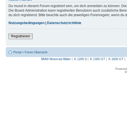
Du musst in diesem Forum registriert sein, um dich anmelden zu können. Die R
Die Board-Administration kann registrierten Benutzern auch zusätzliche B
du dich registrierst. Bitte beachte auch die jeweiligen Forenregeln, wenn du
Nutzungsbedingungen
|
Datenschutzrichtlinie
Registrieren
Portal
»
Foren-Übersicht
BMW-Motorrad-Bilder
|
K 1200 S
|
K 1300 GT
|
K 1600 GT
|
Powered
D