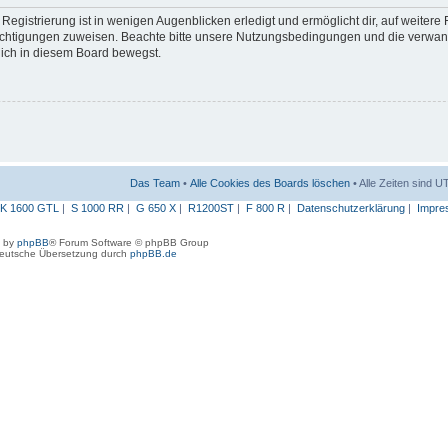
egistrierung ist in wenigen Augenblicken erledigt und ermöglicht dir, auf weitere
erechtigungen zuweisen. Beachte bitte unsere Nutzungsbedingungen und die verwa
 dich in diesem Board bewegst.
Das Team
•
Alle Cookies des Boards löschen
• Alle Zeiten sind 
K 1600 GTL
|
S 1000 RR
|
G 650 X
|
R1200ST
|
F 800 R
|
Datenschutzerklärung
|
Impre
 by
phpBB
® Forum Software © phpBB Group
eutsche Übersetzung durch
phpBB.de