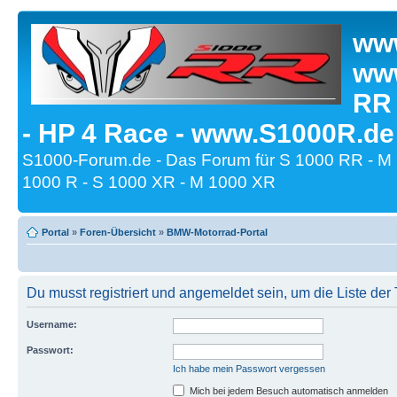
www
www
RR
- HP 4 Race - www.S1000R.de
S1000-Forum.de - Das Forum für S 1000 RR - M
1000 R - S 1000 XR - M 1000 XR
Portal
»
Foren-Übersicht
»
BMW-Motorrad-Portal
Du musst registriert und angemeldet sein, um die Liste de
Username:
Passwort:
Ich habe mein Passwort vergessen
Mich bei jedem Besuch automatisch anmelden