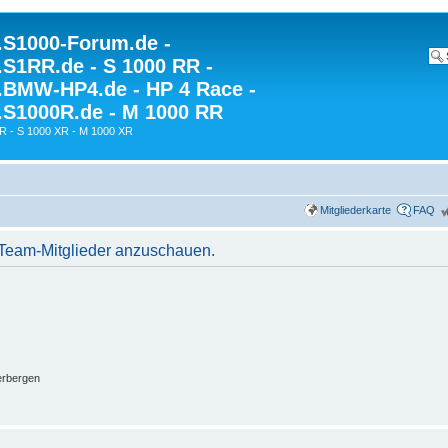
S1000-Forum.de -
S1RR.de - S 1000 RR -
BMW-HP4.de - HP 4 Race -
S1000R.de - M 1000 RR
R - S 1000 XR - M 1000 XR
Mitgliederkarte
FAQ
r Team-Mitglieder anzuschauen.
erbergen