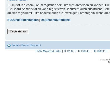
Du musst in diesem Forum registriert sein, um dich anmelden zu können. Die R
Die Board-Administration kann registrierten Benutzern auch zusätzliche B
du dich registrierst. Bitte beachte auch die jeweiligen Forenregeln, wenn du
Nutzungsbedingungen
|
Datenschutzrichtlinie
Registrieren
Portal
»
Foren-Übersicht
BMW-Motorrad-Bilder
|
K 1200 S
|
K 1300 GT
|
K 1600 GT
|
Powered
D