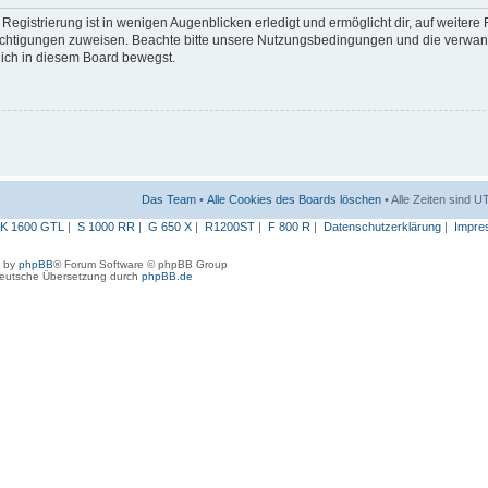
egistrierung ist in wenigen Augenblicken erledigt und ermöglicht dir, auf weitere
erechtigungen zuweisen. Beachte bitte unsere Nutzungsbedingungen und die verwa
 dich in diesem Board bewegst.
Das Team
•
Alle Cookies des Boards löschen
• Alle Zeiten sind 
K 1600 GTL
|
S 1000 RR
|
G 650 X
|
R1200ST
|
F 800 R
|
Datenschutzerklärung
|
Impre
 by
phpBB
® Forum Software © phpBB Group
eutsche Übersetzung durch
phpBB.de