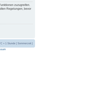
 Funktionen zuzugreifen.
ndten Regelungen, bevor
UTC + 1 Stunde [ Sommerzeit ]
ssum