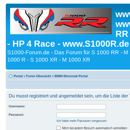
www
www
RR
- HP 4 Race - www.S1000R.de
S1000-Forum.de - Das Forum für S 1000 RR - M
1000 R - S 1000 XR - M 1000 XR
Portal
»
Foren-Übersicht
»
BMW-Motorrad-Portal
Du musst registriert und angemeldet sein, um die Liste de
Username:
Passwort:
Ich habe mein Passwort vergessen
Mich bei jedem Besuch automatisch anmelden