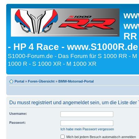
www
www
RR
- HP 4 Race - www.S1000R.de
S1000-Forum.de - Das Forum für S 1000 RR - M
1000 R - S 1000 XR - M 1000 XR
Portal
»
Foren-Übersicht
»
BMW-Motorrad-Portal
Du musst registriert und angemeldet sein, um die Liste de
Username:
Passwort:
Ich habe mein Passwort vergessen
Mich bei jedem Besuch automatisch anmelden