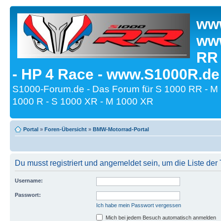
www
www
RR
- HP 4 Race - www.S1000R.de
S1000-Forum.de - Das Forum für S 1000 RR - M
1000 R - S 1000 XR - M 1000 XR
Portal
»
Foren-Übersicht
»
BMW-Motorrad-Portal
Du musst registriert und angemeldet sein, um die Liste de
Username:
Passwort:
Ich habe mein Passwort vergessen
Mich bei jedem Besuch automatisch anmelden