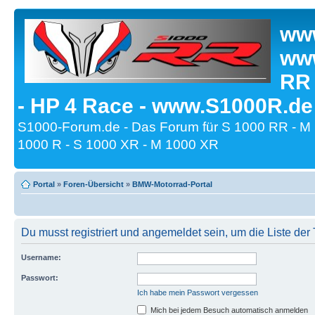
www
www
RR
- HP 4 Race - www.S1000R.de
S1000-Forum.de - Das Forum für S 1000 RR - M
1000 R - S 1000 XR - M 1000 XR
Portal
»
Foren-Übersicht
»
BMW-Motorrad-Portal
Du musst registriert und angemeldet sein, um die Liste de
Username:
Passwort:
Ich habe mein Passwort vergessen
Mich bei jedem Besuch automatisch anmelden