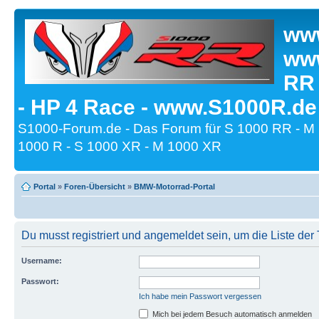
www
www
RR
- HP 4 Race - www.S1000R.de
S1000-Forum.de - Das Forum für S 1000 RR - M
1000 R - S 1000 XR - M 1000 XR
Portal
»
Foren-Übersicht
»
BMW-Motorrad-Portal
Du musst registriert und angemeldet sein, um die Liste de
Username:
Passwort:
Ich habe mein Passwort vergessen
Mich bei jedem Besuch automatisch anmelden