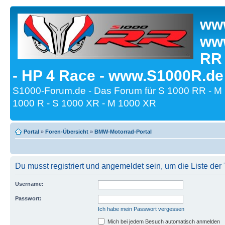
www
www
RR
- HP 4 Race - www.S1000R.de
S1000-Forum.de - Das Forum für S 1000 RR - M
1000 R - S 1000 XR - M 1000 XR
Portal
»
Foren-Übersicht
»
BMW-Motorrad-Portal
Du musst registriert und angemeldet sein, um die Liste de
Username:
Passwort:
Ich habe mein Passwort vergessen
Mich bei jedem Besuch automatisch anmelden