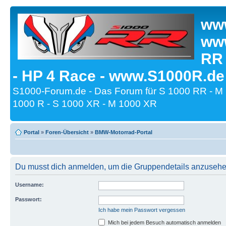
www
www
RR
- HP 4 Race - www.S1000R.de
S1000-Forum.de - Das Forum für S 1000 RR - M
1000 R - S 1000 XR - M 1000 XR
Portal
»
Foren-Übersicht
»
BMW-Motorrad-Portal
Du musst dich anmelden, um die Gruppendetails anzusehe
Username:
Passwort:
Ich habe mein Passwort vergessen
Mich bei jedem Besuch automatisch anmelden