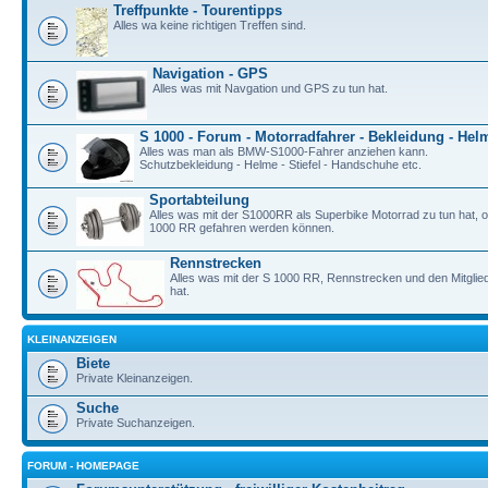
Treffpunkte - Tourentipps
Alles wa keine richtigen Treffen sind.
Navigation - GPS
Alles was mit Navgation und GPS zu tun hat.
S 1000 - Forum - Motorradfahrer - Bekleidung - Hel
Alles was man als BMW-S1000-Fahrer anziehen kann.
Schutzbekleidung - Helme - Stiefel - Handschuhe etc.
Sportabteilung
Alles was mit der S1000RR als Superbike Motorrad zu tun hat, o
1000 RR gefahren werden können.
Rennstrecken
Alles was mit der S 1000 RR, Rennstrecken und den Mitgli
hat.
KLEINANZEIGEN
Biete
Private Kleinanzeigen.
Suche
Private Suchanzeigen.
FORUM - HOMEPAGE