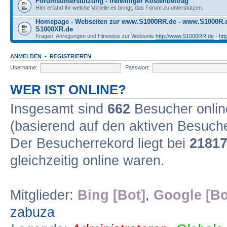
Forumsunterstützung - freiwilliger Kostenbeitrag
Hier erfahrt ihr welche Vorteile es bringt, das Forum zu unterstützen.
Homepage - Webseiten zur www.S1000RR.de - www.S1000R
S1000XR.de
Fragen, Anregungen und Hinweise zur Webseite
http://www.S1000RR.de
-
ht
ANMELDEN
•
REGISTRIEREN
Username:
Passwort:
WER IST ONLINE?
Insgesamt sind
662
Besucher online
(basierend auf den aktiven Besuche
Der Besucherrekord liegt bei
2181
gleichzeitig online waren.
Mitglieder:
Bing [Bot]
,
Google [Bo
zabuza