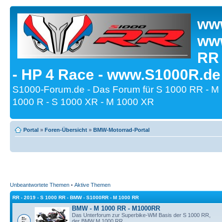
www
www
RR
- HP 4 Race - www.S1000R.de
S1000-Forum.de - Das Forum für S 1000 RR - M
1000 R - S 1000 XR - M 1000 XR
Portal
»
Foren-Übersicht
»
BMW-Motorrad-Portal
Unbeantwortete Themen
•
Aktive Themen
RR - 2019 - S 1000 RR - BMW - S1000RR - M 1000 RR
BMW - M 1000 RR - M1000RR
Das Unterforum zur Superbike-WM Basis der S 1000 RR,
der BMW M 1000 RR.