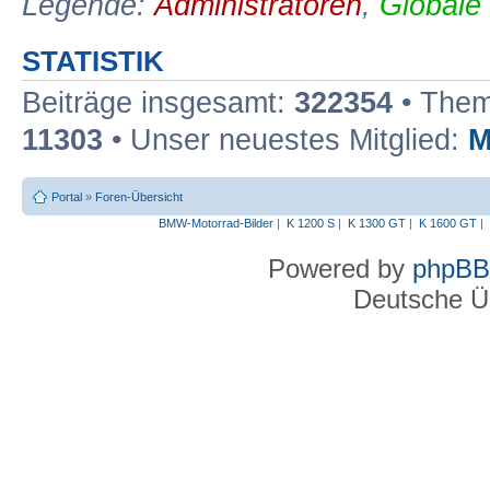
Legende:
Administratoren
,
Globale
STATISTIK
Beiträge insgesamt:
322354
• Them
11303
• Unser neuestes Mitglied:
M
Portal
»
Foren-Übersicht
BMW-Motorrad-Bilder
|
K 1200 S
|
K 1300 GT
|
K 1600 GT
|
Powered by
phpBB
Deutsche Ü