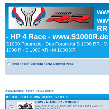
www
www
RR
- HP 4 Race - www.S1000R.de
S1000-Forum.de - Das Forum für S 1000 RR - M
1000 R - S 1000 XR - M 1000 XR
Portal
»
Foren-Übersicht
»
BMW-Motorrad-Portal
Unbeantwortete Themen
•
Aktive Themen
RR - 2019 - S 1000 RR - BMW - S1000RR - M 1000 RR
BMW - M 1000 RR - M1000RR
Das Unterforum zur Superbike-WM Basis der S 1000 RR,
der BMW M 1000 RR.