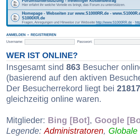
Forumsunterstützung - freiwilliger Kostenbeitrag
Hier erfahrt ihr welche Vorteile es bringt, das Forum zu unterstützen.
Homepage - Webseiten zur www.S1000RR.de - www.S1000R
S1000XR.de
Fragen, Anregungen und Hinweise zur Webseite
http://www.S1000RR.de
-
ht
ANMELDEN
•
REGISTRIEREN
Username:
Passwort:
WER IST ONLINE?
Insgesamt sind
863
Besucher online
(basierend auf den aktiven Besuche
Der Besucherrekord liegt bei
2181
gleichzeitig online waren.
Mitglieder:
Bing [Bot]
,
Google [Bo
Legende:
Administratoren
,
Globale