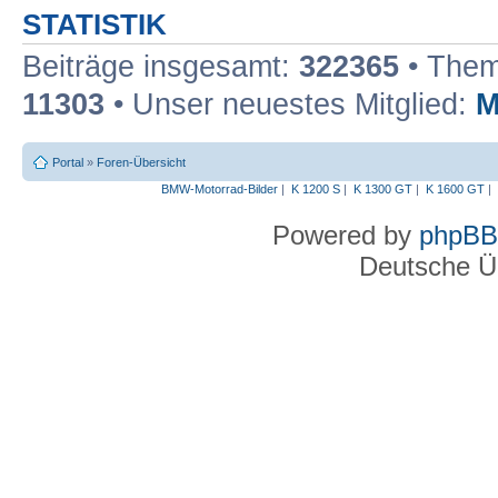
STATISTIK
Beiträge insgesamt:
322365
• Them
11303
• Unser neuestes Mitglied:
M
Portal
»
Foren-Übersicht
BMW-Motorrad-Bilder
|
K 1200 S
|
K 1300 GT
|
K 1600 GT
|
Powered by
phpBB
Deutsche Ü