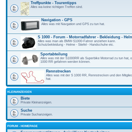
Treffpunkte - Tourentipps
Alles wa keine richtigen Treffen sind.
Navigation - GPS
Alles was mit Navgation und GPS zu tun hat.
S 1000 - Forum - Motorradfahrer - Bekleidung - Hel
Alles was man als BMW-S1000-Fahrer anziehen kann.
Schutzbekleidung - Helme - Stiefel - Handschuhe etc.
Sportabteilung
Alles was mit der S1000RR als Superbike Motorrad zu tun hat, o
1000 RR gefahren werden können.
Rennstrecken
Alles was mit der S 1000 RR, Rennstrecken und den Mitgli
hat.
KLEINANZEIGEN
Biete
Private Kleinanzeigen.
Suche
Private Suchanzeigen.
FORUM - HOMEPAGE