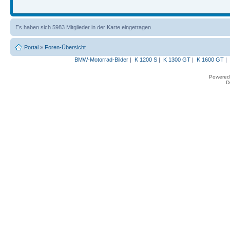
Es haben sich 5983 Mitglieder in der Karte eingetragen.
Portal
»
Foren-Übersicht
BMW-Motorrad-Bilder
|
K 1200 S
|
K 1300 GT
|
K 1600 GT
|
Powered
D