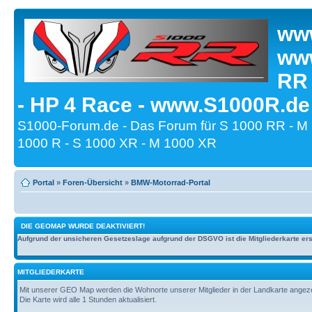
www
www
RR
- HP 4 Race - www.S1000R.de
S1000-Forum.de - Das Forum für S 1000 RR - M
1000 R - S 1000 XR - M 1000 XR
Portal
»
Foren-Übersicht
»
BMW-Motorrad-Portal
DIE GEOMAP WURDE DEAKTIVIERT!
Aufgrund der unsicheren Gesetzeslage aufgrund der DSGVO ist die Mitgliederkarte erst
MITGLIEDERKARTE
Mit unserer GEO Map werden die Wohnorte unserer Mitglieder in der Landkarte angezeig
Die Karte wird alle 1 Stunden aktualisiert.