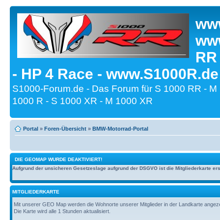
www
www
RR
- HP 4 Race - www.S1000R.de
S1000-Forum.de - Das Forum für S 1000 RR - M
1000 R - S 1000 XR - M 1000 XR
Portal
»
Foren-Übersicht
»
BMW-Motorrad-Portal
DIE GEOMAP WURDE DEAKTIVIERT!
Aufgrund der unsicheren Gesetzeslage aufgrund der DSGVO ist die Mitgliederkarte erst
MITGLIEDERKARTE
Mit unserer GEO Map werden die Wohnorte unserer Mitglieder in der Landkarte angezeig
Die Karte wird alle 1 Stunden aktualisiert.