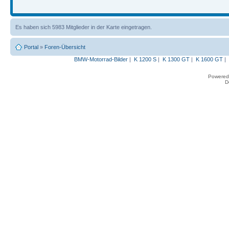
Es haben sich 5983 Mitglieder in der Karte eingetragen.
Portal
»
Foren-Übersicht
BMW-Motorrad-Bilder
|
K 1200 S
|
K 1300 GT
|
K 1600 GT
|
Powered
D