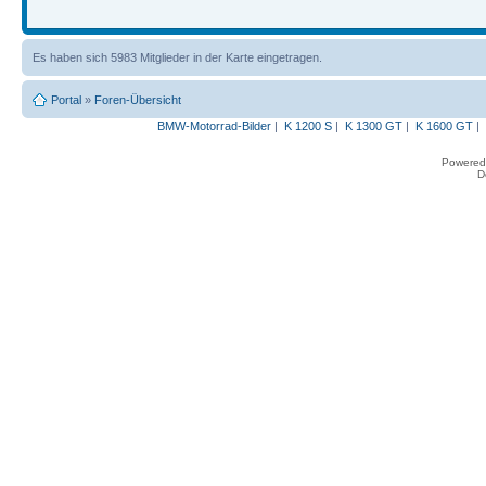
Es haben sich 5983 Mitglieder in der Karte eingetragen.
Portal
»
Foren-Übersicht
BMW-Motorrad-Bilder
|
K 1200 S
|
K 1300 GT
|
K 1600 GT
|
Powered
D