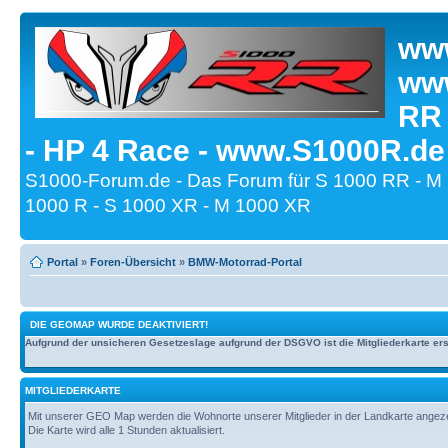
www
www
RR
- HP 4 Race - www.S1000R.de
S1000-Forum.de - Das Forum für S 1000 RR - M
1000 R - S 1000 XR - M 1000 XR
Portal
»
Foren-Übersicht
»
BMW-Motorrad-Portal
DIE GEOMAP WURDE DEAKTIVIERT!
Aufgrund der unsicheren Gesetzeslage aufgrund der DSGVO ist die Mitgliederkarte erst
MITGLIEDERKARTE
Mit unserer GEO Map werden die Wohnorte unserer Mitglieder in der Landkarte angezeig
Die Karte wird alle 1 Stunden aktualisiert.