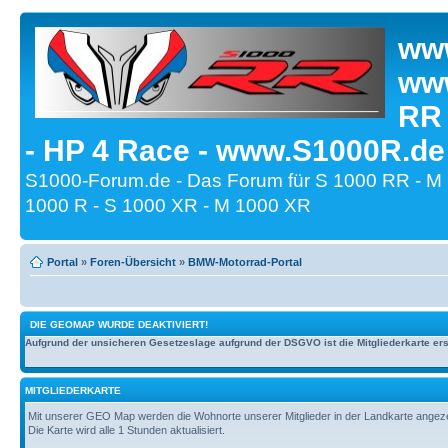
www
www
RR
- HP 4 Race - www.S1000R.de
S1000-Forum.de - Das Forum für S 1000 RR - M
1000 R - S 1000 XR - M 1000 XR
Portal
»
Foren-Übersicht
»
BMW-Motorrad-Portal
DIE GEOMAP WURDE DEAKTIVIERT!
Aufgrund der unsicheren Gesetzeslage aufgrund der DSGVO ist die Mitgliederkarte erst
MITGLIEDERKARTE
Mit unserer GEO Map werden die Wohnorte unserer Mitglieder in der Landkarte angezeig
Die Karte wird alle 1 Stunden aktualisiert.