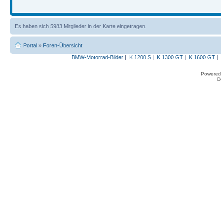
Es haben sich 5983 Mitglieder in der Karte eingetragen.
Portal
»
Foren-Übersicht
BMW-Motorrad-Bilder
|
K 1200 S
|
K 1300 GT
|
K 1600 GT
|
Powered
D