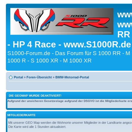
www
www
RR
- HP 4 Race - www.S1000R.de
S1000-Forum.de - Das Forum für S 1000 RR - M
1000 R - S 1000 XR - M 1000 XR
Portal
»
Foren-Übersicht
»
BMW-Motorrad-Portal
DIE GEOMAP WURDE DEAKTIVIERT!
Aufgrund der unsicheren Gesetzeslage aufgrund der DSGVO ist die Mitgliederkarte erst
MITGLIEDERKARTE
Mit unserer GEO Map werden die Wohnorte unserer Mitglieder in der Landkarte angezeig
Die Karte wird alle 1 Stunden aktualisiert.