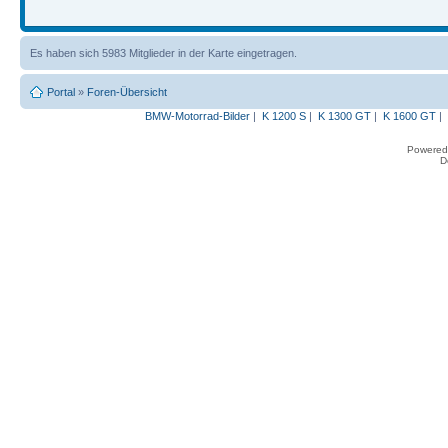
Es haben sich 5983 Mitglieder in der Karte eingetragen.
Portal
»
Foren-Übersicht
BMW-Motorrad-Bilder
|
K 1200 S
|
K 1300 GT
|
K 1600 GT
|
Powered
D