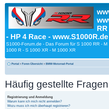
www
www
RR
- HP 4 Race - www.S1000R.de
S1000-Forum.de - Das Forum für S 1000 RR - M
1000 R - S 1000 XR - M 1000 XR
Portal
»
Foren-Übersicht
»
BMW-Motorrad-Portal
Häufig gestellte Fragen
Registrierung und Anmeldung
Warum kann ich mich nicht anmelden?
Wozu muss ich mich überhaupt registrieren?