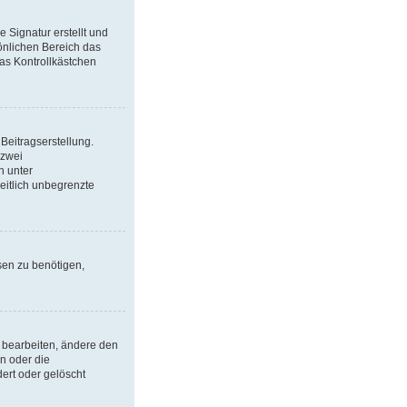
 Signatur erstellt und
önlichen Bereich das
as Kontrollkästchen
Beitragserstellung.
 zwei
h unter
eitlich unbegrenzte
sen zu benötigen,
 bearbeiten, ändere den
n oder die
ert oder gelöscht