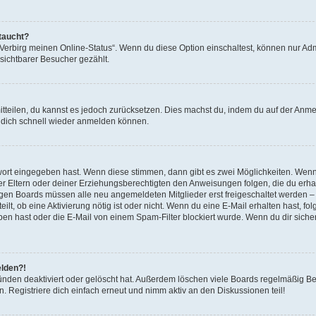
taucht?
„Verbirg meinen Online-Status“. Wenn du diese Option einschaltest, können nur Adm
sichtbarer Besucher gezählt.
mitteilen, du kannst es jedoch zurücksetzen. Dies machst du, indem du auf der Anme
u dich schnell wieder anmelden können.
swort eingegeben hast. Wenn diese stimmen, dann gibt es zwei Möglichkeiten. Wen
ner Eltern oder deiner Erziehungsberechtigten den Anweisungen folgen, die du erha
 einigen Boards müssen alle neu angemeldeten Mitglieder erst freigeschaltet werden 
eilt, ob eine Aktivierung nötig ist oder nicht. Wenn du eine E-Mail erhalten hast, fo
n hast oder die E-Mail von einem Spam-Filter blockiert wurde. Wenn du dir sicher 
elden?!
nden deaktiviert oder gelöscht hat. Außerdem löschen viele Boards regelmäßig Ben
 Registriere dich einfach erneut und nimm aktiv an den Diskussionen teil!