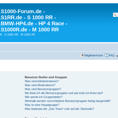
S1000-Forum.de -
S1RR.de - S 1000 RR -
BMW-HP4.de - HP 4 Race -
S1000R.de - M 1000 RR
R - S 1000 XR - M 1000 XR
Mitgliederkarte
FAQ
Benutzer-Stufen und Gruppen
Was sind Administratoren?
Was sind Moderatoren?
Was sind Benutzergruppen?
Wo finde ich die Benutzergruppen und wie trete ich ihnen bei?
Wie werde ich Gruppenleiter?
Weshalb werden verschiedene Benutzergruppen farbig dargestellt?
Was ist eine Hauptgruppe?
Was bedeutet der „Das Team“-Link auf der Startseite?