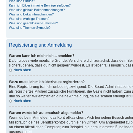
Was sind Smilies?
Kann ich Bilder in meine Beiträge einfügen?
Was sind globale Bekanntmachungen?
Was sind Bekanntmachungen?
Was sind wichtige Themen?
Was sind geschlossene Themen?
Was sind Themen-Symbole?
Registrierung und Anmeldung
Warum kann ich mich nicht anmelden?
Dafür gibt es viele mögliche Gründe. Versichere dich zunächst, dass dein Ben
sicherzugehen, dass du nicht gesperrt wurdest. Es ist ebenfalls möglich, das
Nach oben
Wozu muss ich mich überhaupt registrieren?
Eine Registrierung ist nicht unbedingt zwingend. Die Board-Administration die
als registriertes Mitglied zusätzliche Funktionen, die Gäste nicht haben: zum
und so weiter. Wir empfehlen dir eine Anmeldung, da sie schnell erledigt ist un
Nach oben
Warum werde ich automatisch abgemeldet?
Wenn du beim Anmelden das Kontrollkästchen „Mich bei jedem Besuch automat
Missbrauch deines Benutzerkontos durch einen Dritten. Um angemeldet zu b
an einem öffentlichen Computer, zum Beispiel in einem Internetcafé, befinde
ausgeschaltet.