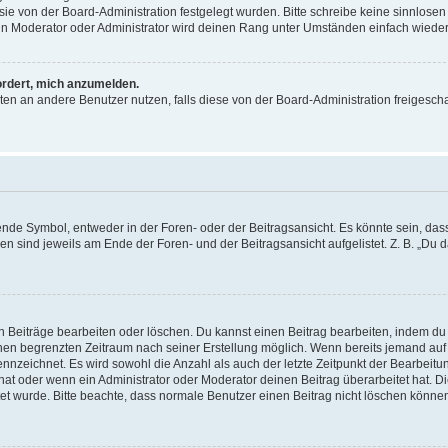
ie von der Board-Administration festgelegt wurden. Bitte schreibe keine sinnlosen
in Moderator oder Administrator wird deinen Rang unter Umständen einfach wieder
ordert, mich anzumelden.
hten an andere Benutzer nutzen, falls diese von der Board-Administration freigesch
de Symbol, entweder in der Foren- oder der Beitragsansicht. Es könnte sein, das
gen sind jeweils am Ende der Foren- und der Beitragsansicht aufgelistet. Z. B. „Du
n Beiträge bearbeiten oder löschen. Du kannst einen Beitrag bearbeiten, indem du
 einen begrenzten Zeitraum nach seiner Erstellung möglich. Wenn bereits jemand auf
ennzeichnet. Es wird sowohl die Anzahl als auch der letzte Zeitpunkt der Bearbeit
at oder wenn ein Administrator oder Moderator deinen Beitrag überarbeitet hat. Di
eitet wurde. Bitte beachte, dass normale Benutzer einen Beitrag nicht löschen könn