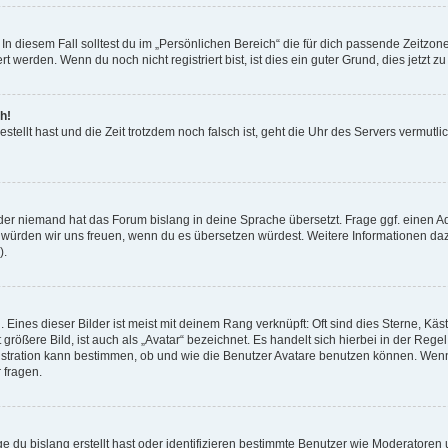
In diesem Fall solltest du im „Persönlichen Bereich“ die für dich passende Zeitzone
 werden. Wenn du noch nicht registriert bist, ist dies ein guter Grund, dies jetzt zu
h!
stellt hast und die Zeit trotzdem noch falsch ist, geht die Uhr des Servers vermutlic
oder niemand hat das Forum bislang in deine Sprache übersetzt. Frage ggf. einen Ad
ert, würden wir uns freuen, wenn du es übersetzen würdest. Weitere Informationen d
).
Eines dieser Bilder ist meist mit deinem Rang verknüpft: Oft sind dies Sterne, Käs
ößere Bild, ist auch als „Avatar“ bezeichnet. Es handelt sich hierbei in der Rege
nistration kann bestimmen, ob und wie die Benutzer Avatare benutzen können. Wen
 fragen.
 du bislang erstellt hast oder identifizieren bestimmte Benutzer wie Moderatoren 