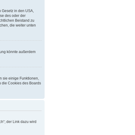
in Gesetz in den USA,
ise des oder der
echtlichen Beistand zu
chen, die weiter unten
erung könnte außerdem
n sie einige Funktionen,
du die Cookies des Boards
h“; der Link dazu wird