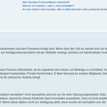
Wer hat diese Forensoftware entwickelt?
Warum ist Funktion x oder y nicht enthalten?
An wen soll ich mich wenden, falls es Beschwerden oder juristische Anf
utzername und dein Passwort richtig sind. Wenn dies der Fall ist, wende dich an e
s ein Konfigurationsproblem mit der Website vorliegt, welches ein Administrator lös
ses Forums entscheidet, ob du registriert sein musst, um Beiträge zu schreiben. Auf
 Beispiel Avatarbilder, Private Nachrichten, E-Mail-Versand an andere Mitglieder, Be
d dir zahlreiche Vorteile bringt.
isch anmelden“ nicht auswählst, wirst du nur für eine Sitzung angemeldet. Dies 
leiben, kannst du dieses Kästchen beim Anmelden auswählen. Dies ist nicht empf
st. Wenn diese Option nicht zur Verfügung steht, dann wurde sie vermutlich von der