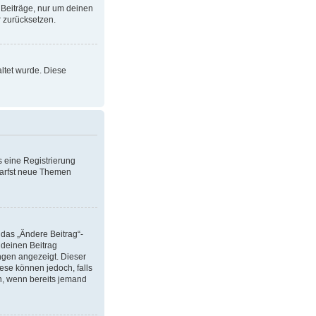
 Beiträge, nur um deinen
 zurücksetzen.
altet wurde. Diese
s eine Registrierung
 darfst neue Themen
 das „Ändere Beitrag“-
 deinen Beitrag
ungen angezeigt. Dieser
ese können jedoch, falls
en, wenn bereits jemand