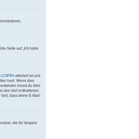
inistratoren,
lde-Seite auf „Ich habe
n
COPPA
aktiviert ist und
lten hast. Wenn dies
– entweder musst du dies
lge den dort enthaltenen
bist, dass deine E-Mail-
utzer, die für längere