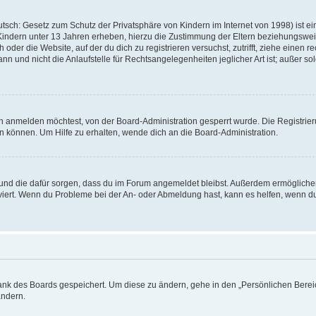
tsch: Gesetz zum Schutz der Privatsphäre von Kindern im Internet von 1998) ist e
 Kindern unter 13 Jahren erheben, hierzu die Zustimmung der Eltern beziehungswe
oder die Website, auf der du dich zu registrieren versuchst, zutrifft, ziehe einen r
 und nicht die Anlaufstelle für Rechtsangelegenheiten jeglicher Art ist; außer sol
h anmelden möchtest, von der Board-Administration gesperrt wurde. Die Registri
 können. Um Hilfe zu erhalten, wende dich an die Board-Administration.
t und die dafür sorgen, dass du im Forum angemeldet bleibst. Außerdem ermögliche
tiviert. Wenn du Probleme bei der An- oder Abmeldung hast, kann es helfen, wenn 
bank des Boards gespeichert. Um diese zu ändern, gehe in den „Persönlichen Bereic
ändern.