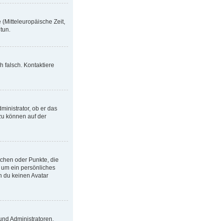
 (Mitteleuropäische Zeit,
 tun.
h falsch. Kontaktiere
ministrator, ob er das
azu können auf der
tchen oder Punkte, die
l um ein persönliches
n du keinen Avatar
und Administratoren.