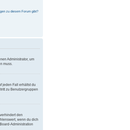
ragen zu diesem Forum gibt?
inen Administrator, um
en muss.
 jeden Fall erhältst du
itritt zu Benutzergruppen
verhindert den
ehlenswert, wenn du dich
 Board-Administration