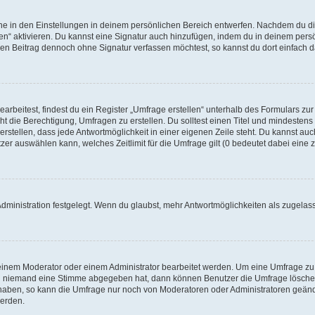
e in den Einstellungen in deinem persönlichen Bereich entwerfen. Nachdem du die
en“ aktivieren. Du kannst eine Signatur auch hinzufügen, indem du in deinem pers
en Beitrag dennoch ohne Signatur verfassen möchtest, so kannst du dort einfach d
beitest, findest du ein Register „Umfrage erstellen“ unterhalb des Formulars zur 
ht die Berechtigung, Umfragen zu erstellen. Du solltest einen Titel und mindestens
stellen, dass jede Antwortmöglichkeit in einer eigenen Zeile steht. Du kannst auc
er auswählen kann, welches Zeitlimit für die Umfrage gilt (0 bedeutet dabei eine z
dministration festgelegt. Wenn du glaubst, mehr Antwortmöglichkeiten als zugelas
einem Moderator oder einem Administrator bearbeitet werden. Um eine Umfrage zu
enn niemand eine Stimme abgegeben hat, dann können Benutzer die Umfrage lösche
 haben, so kann die Umfrage nur noch von Moderatoren oder Administratoren geänd
werden.