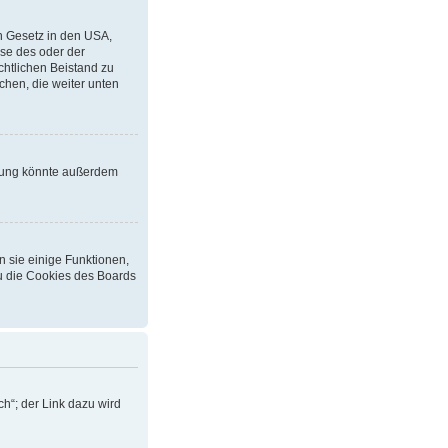
in Gesetz in den USA,
ise des oder der
echtlichen Beistand zu
chen, die weiter unten
erung könnte außerdem
n sie einige Funktionen,
du die Cookies des Boards
h“; der Link dazu wird