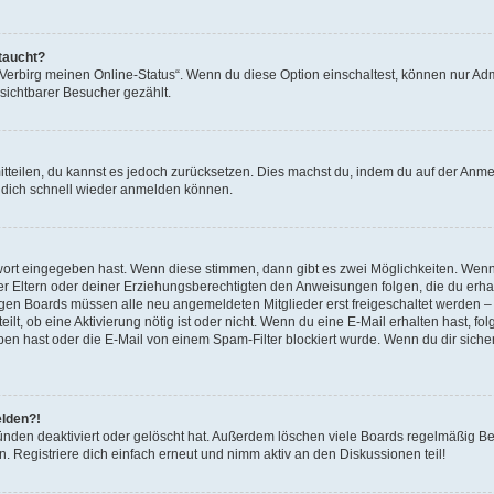
taucht?
„Verbirg meinen Online-Status“. Wenn du diese Option einschaltest, können nur Adm
sichtbarer Besucher gezählt.
mitteilen, du kannst es jedoch zurücksetzen. Dies machst du, indem du auf der Anme
u dich schnell wieder anmelden können.
swort eingegeben hast. Wenn diese stimmen, dann gibt es zwei Möglichkeiten. Wen
ner Eltern oder deiner Erziehungsberechtigten den Anweisungen folgen, die du erha
 einigen Boards müssen alle neu angemeldeten Mitglieder erst freigeschaltet werden 
eilt, ob eine Aktivierung nötig ist oder nicht. Wenn du eine E-Mail erhalten hast, fo
n hast oder die E-Mail von einem Spam-Filter blockiert wurde. Wenn du dir sicher 
elden?!
nden deaktiviert oder gelöscht hat. Außerdem löschen viele Boards regelmäßig Ben
 Registriere dich einfach erneut und nimm aktiv an den Diskussionen teil!