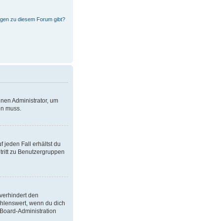
ragen zu diesem Forum gibt?
inen Administrator, um
en muss.
 jeden Fall erhältst du
itritt zu Benutzergruppen
verhindert den
ehlenswert, wenn du dich
 Board-Administration