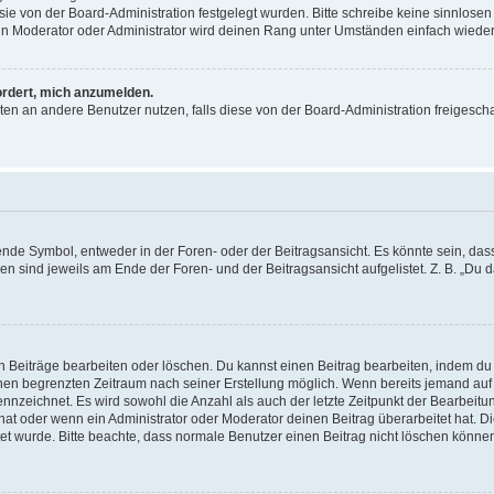
ie von der Board-Administration festgelegt wurden. Bitte schreibe keine sinnlosen
in Moderator oder Administrator wird deinen Rang unter Umständen einfach wieder
ordert, mich anzumelden.
hten an andere Benutzer nutzen, falls diese von der Board-Administration freigesch
de Symbol, entweder in der Foren- oder der Beitragsansicht. Es könnte sein, das
gen sind jeweils am Ende der Foren- und der Beitragsansicht aufgelistet. Z. B. „Du
n Beiträge bearbeiten oder löschen. Du kannst einen Beitrag bearbeiten, indem du
 einen begrenzten Zeitraum nach seiner Erstellung möglich. Wenn bereits jemand auf
ennzeichnet. Es wird sowohl die Anzahl als auch der letzte Zeitpunkt der Bearbeit
at oder wenn ein Administrator oder Moderator deinen Beitrag überarbeitet hat. Di
eitet wurde. Bitte beachte, dass normale Benutzer einen Beitrag nicht löschen könn