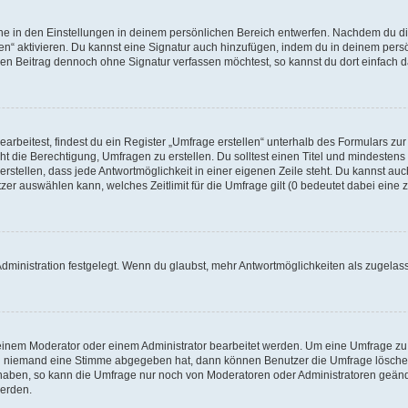
e in den Einstellungen in deinem persönlichen Bereich entwerfen. Nachdem du die
en“ aktivieren. Du kannst eine Signatur auch hinzufügen, indem du in deinem pers
en Beitrag dennoch ohne Signatur verfassen möchtest, so kannst du dort einfach d
beitest, findest du ein Register „Umfrage erstellen“ unterhalb des Formulars zur 
ht die Berechtigung, Umfragen zu erstellen. Du solltest einen Titel und mindestens
stellen, dass jede Antwortmöglichkeit in einer eigenen Zeile steht. Du kannst auc
er auswählen kann, welches Zeitlimit für die Umfrage gilt (0 bedeutet dabei eine z
dministration festgelegt. Wenn du glaubst, mehr Antwortmöglichkeiten als zugelas
einem Moderator oder einem Administrator bearbeitet werden. Um eine Umfrage zu
enn niemand eine Stimme abgegeben hat, dann können Benutzer die Umfrage lösche
 haben, so kann die Umfrage nur noch von Moderatoren oder Administratoren geänd
werden.