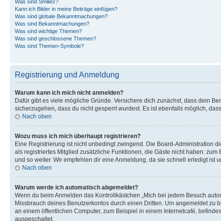
Was sind Smilies?
Kann ich Bilder in meine Beiträge einfügen?
Was sind globale Bekanntmachungen?
Was sind Bekanntmachungen?
Was sind wichtige Themen?
Was sind geschlossene Themen?
Was sind Themen-Symbole?
Registrierung und Anmeldung
Warum kann ich mich nicht anmelden?
Dafür gibt es viele mögliche Gründe. Versichere dich zunächst, dass dein Ben
sicherzugehen, dass du nicht gesperrt wurdest. Es ist ebenfalls möglich, das
Nach oben
Wozu muss ich mich überhaupt registrieren?
Eine Registrierung ist nicht unbedingt zwingend. Die Board-Administration die
als registriertes Mitglied zusätzliche Funktionen, die Gäste nicht haben: zum
und so weiter. Wir empfehlen dir eine Anmeldung, da sie schnell erledigt ist un
Nach oben
Warum werde ich automatisch abgemeldet?
Wenn du beim Anmelden das Kontrollkästchen „Mich bei jedem Besuch automat
Missbrauch deines Benutzerkontos durch einen Dritten. Um angemeldet zu b
an einem öffentlichen Computer, zum Beispiel in einem Internetcafé, befinde
ausgeschaltet.