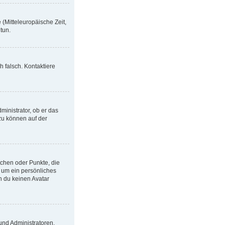
 (Mitteleuropäische Zeit,
 tun.
h falsch. Kontaktiere
ministrator, ob er das
azu können auf der
tchen oder Punkte, die
l um ein persönliches
n du keinen Avatar
und Administratoren.