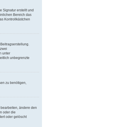
 Signatur erstellt und
önlichen Bereich das
as Kontrollkästchen
Beitragserstellung.
 zwei
h unter
eitlich unbegrenzte
sen zu benötigen,
 bearbeiten, ändere den
n oder die
ert oder gelöscht