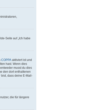
inistratoren,
lde-Seite auf „Ich habe
n
COPPA
aktiviert ist und
lten hast. Wenn dies
– entweder musst du dies
lge den dort enthaltenen
bist, dass deine E-Mail-
utzer, die für längere