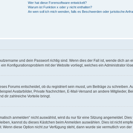
Wer hat diese Forensoftware entwickelt?
Warum ist Funktion x oder y nicht enthalten?
An wen soll ich mich wenden, falls es Beschwerden oder juristische Anf
utzername und dein Passwort richtig sind. Wenn dies der Fall ist, wende dich an e
s ein Konfigurationsproblem mit der Website vorliegt, welches ein Administrator lös
ses Forums entscheidet, ob du registriert sein musst, um Beiträge zu schreiben. Auf
 Beispiel Avatarbilder, Private Nachrichten, E-Mail-Versand an andere Mitglieder, Be
d dir zahlreiche Vorteile bringt.
isch anmelden“ nicht auswählst, wirst du nur für eine Sitzung angemeldet. Dies 
leiben, kannst du dieses Kästchen beim Anmelden auswählen. Dies ist nicht empf
st. Wenn diese Option nicht zur Verfügung steht, dann wurde sie vermutlich von der