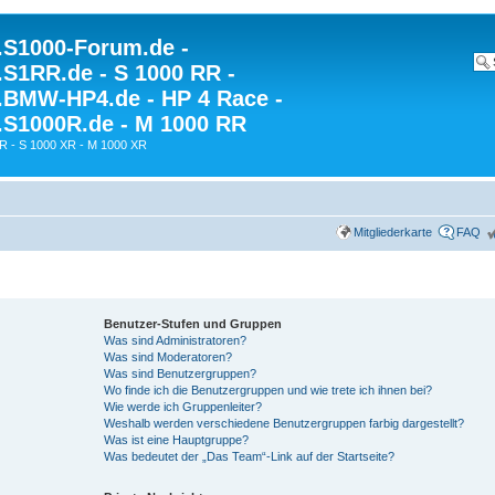
S1000-Forum.de -
S1RR.de - S 1000 RR -
BMW-HP4.de - HP 4 Race -
S1000R.de - M 1000 RR
R - S 1000 XR - M 1000 XR
Mitgliederkarte
FAQ
Benutzer-Stufen und Gruppen
Was sind Administratoren?
Was sind Moderatoren?
Was sind Benutzergruppen?
Wo finde ich die Benutzergruppen und wie trete ich ihnen bei?
Wie werde ich Gruppenleiter?
Weshalb werden verschiedene Benutzergruppen farbig dargestellt?
Was ist eine Hauptgruppe?
Was bedeutet der „Das Team“-Link auf der Startseite?