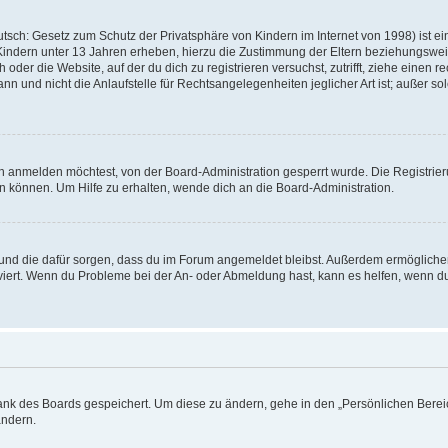
tsch: Gesetz zum Schutz der Privatsphäre von Kindern im Internet von 1998) ist e
 Kindern unter 13 Jahren erheben, hierzu die Zustimmung der Eltern beziehungswe
oder die Website, auf der du dich zu registrieren versuchst, zutrifft, ziehe einen r
 und nicht die Anlaufstelle für Rechtsangelegenheiten jeglicher Art ist; außer sol
h anmelden möchtest, von der Board-Administration gesperrt wurde. Die Registri
 können. Um Hilfe zu erhalten, wende dich an die Board-Administration.
t und die dafür sorgen, dass du im Forum angemeldet bleibst. Außerdem ermögliche
tiviert. Wenn du Probleme bei der An- oder Abmeldung hast, kann es helfen, wenn 
bank des Boards gespeichert. Um diese zu ändern, gehe in den „Persönlichen Bereic
ändern.