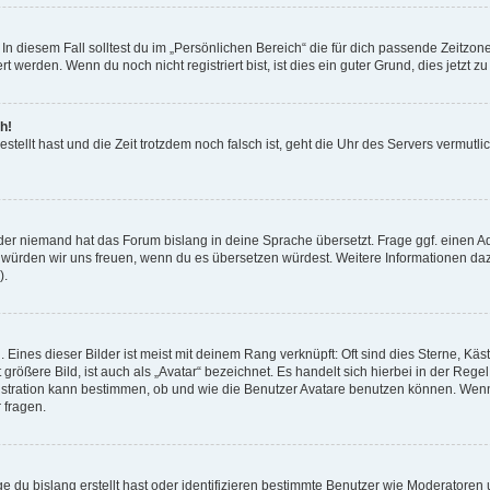
In diesem Fall solltest du im „Persönlichen Bereich“ die für dich passende Zeitzone
 werden. Wenn du noch nicht registriert bist, ist dies ein guter Grund, dies jetzt zu
h!
stellt hast und die Zeit trotzdem noch falsch ist, geht die Uhr des Servers vermutlic
oder niemand hat das Forum bislang in deine Sprache übersetzt. Frage ggf. einen Ad
ert, würden wir uns freuen, wenn du es übersetzen würdest. Weitere Informationen d
).
Eines dieser Bilder ist meist mit deinem Rang verknüpft: Oft sind dies Sterne, Käs
ößere Bild, ist auch als „Avatar“ bezeichnet. Es handelt sich hierbei in der Rege
nistration kann bestimmen, ob und wie die Benutzer Avatare benutzen können. Wen
 fragen.
 du bislang erstellt hast oder identifizieren bestimmte Benutzer wie Moderatoren 