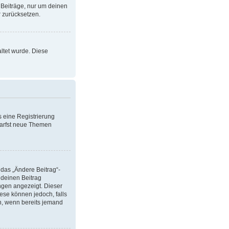
 Beiträge, nur um deinen
 zurücksetzen.
altet wurde. Diese
s eine Registrierung
 darfst neue Themen
 das „Ändere Beitrag“-
 deinen Beitrag
ungen angezeigt. Dieser
ese können jedoch, falls
en, wenn bereits jemand