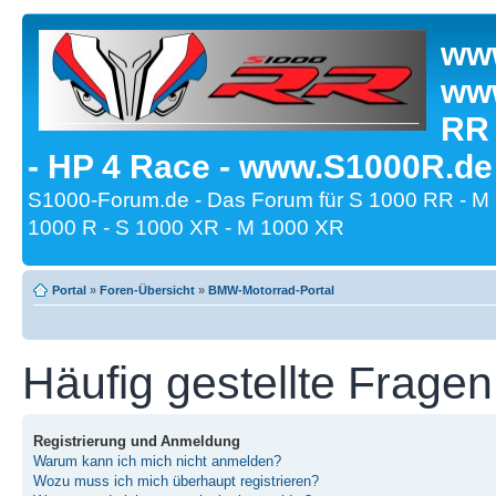
www
www
RR
- HP 4 Race - www.S1000R.de
S1000-Forum.de - Das Forum für S 1000 RR - M
1000 R - S 1000 XR - M 1000 XR
Portal
»
Foren-Übersicht
»
BMW-Motorrad-Portal
Häufig gestellte Fragen
Registrierung und Anmeldung
Warum kann ich mich nicht anmelden?
Wozu muss ich mich überhaupt registrieren?