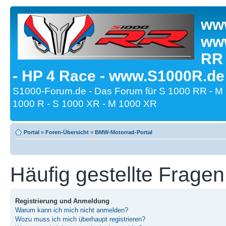
www
www
RR
- HP 4 Race - www.S1000R.de
S1000-Forum.de - Das Forum für S 1000 RR - M
1000 R - S 1000 XR - M 1000 XR
Portal
»
Foren-Übersicht
»
BMW-Motorrad-Portal
Häufig gestellte Fragen
Registrierung und Anmeldung
Warum kann ich mich nicht anmelden?
Wozu muss ich mich überhaupt registrieren?