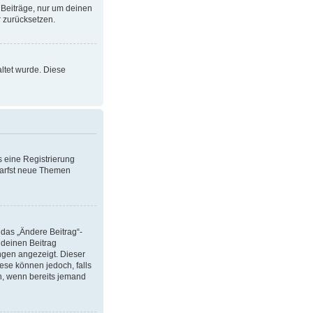
 Beiträge, nur um deinen
 zurücksetzen.
altet wurde. Diese
s eine Registrierung
 darfst neue Themen
 das „Ändere Beitrag“-
 deinen Beitrag
ungen angezeigt. Dieser
ese können jedoch, falls
en, wenn bereits jemand