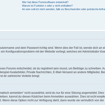
Wer hat diese Forensoftware entwickelt?
Warum ist Funktion x oder y nicht enthalten?
An wen soll ich mich wenden, falls es Beschwerden oder juristische Anf
utzername und dein Passwort richtig sind. Wenn dies der Fall ist, wende dich an e
s ein Konfigurationsproblem mit der Website vorliegt, welches ein Administrator lös
ses Forums entscheidet, ob du registriert sein musst, um Beiträge zu schreiben. Auf
 Beispiel Avatarbilder, Private Nachrichten, E-Mail-Versand an andere Mitglieder, Be
d dir zahlreiche Vorteile bringt.
isch anmelden“ nicht auswählst, wirst du nur für eine Sitzung angemeldet. Dies 
leiben, kannst du dieses Kästchen beim Anmelden auswählen. Dies ist nicht empf
st. Wenn diese Option nicht zur Verfügung steht, dann wurde sie vermutlich von der