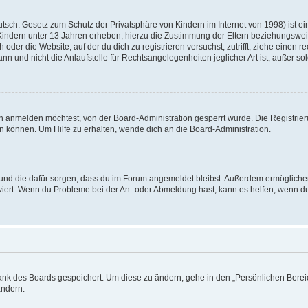
tsch: Gesetz zum Schutz der Privatsphäre von Kindern im Internet von 1998) ist e
 Kindern unter 13 Jahren erheben, hierzu die Zustimmung der Eltern beziehungswe
oder die Website, auf der du dich zu registrieren versuchst, zutrifft, ziehe einen r
 und nicht die Anlaufstelle für Rechtsangelegenheiten jeglicher Art ist; außer sol
h anmelden möchtest, von der Board-Administration gesperrt wurde. Die Registri
 können. Um Hilfe zu erhalten, wende dich an die Board-Administration.
t und die dafür sorgen, dass du im Forum angemeldet bleibst. Außerdem ermögliche
tiviert. Wenn du Probleme bei der An- oder Abmeldung hast, kann es helfen, wenn 
bank des Boards gespeichert. Um diese zu ändern, gehe in den „Persönlichen Bereic
ändern.