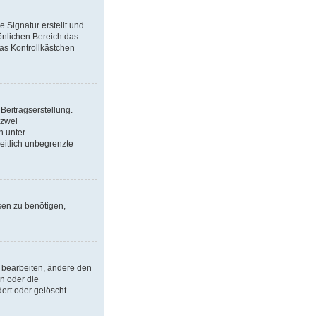
 Signatur erstellt und
önlichen Bereich das
as Kontrollkästchen
Beitragserstellung.
 zwei
h unter
eitlich unbegrenzte
sen zu benötigen,
 bearbeiten, ändere den
n oder die
ert oder gelöscht