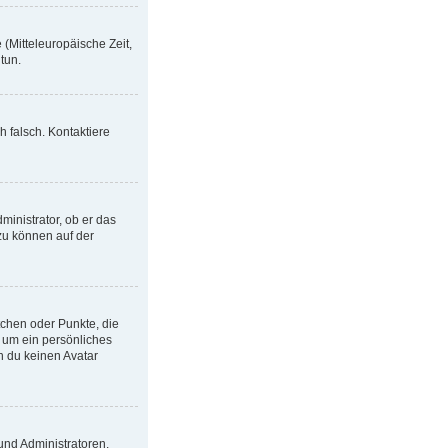
 (Mitteleuropäische Zeit,
 tun.
h falsch. Kontaktiere
ministrator, ob er das
azu können auf der
tchen oder Punkte, die
l um ein persönliches
n du keinen Avatar
und Administratoren.