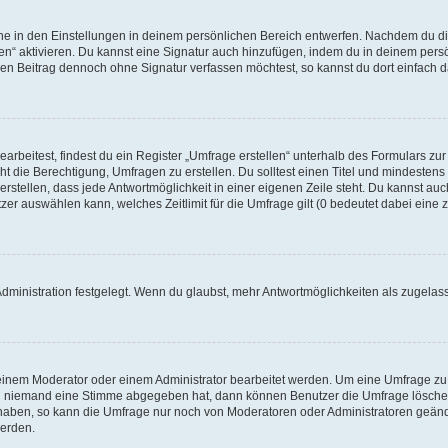
e in den Einstellungen in deinem persönlichen Bereich entwerfen. Nachdem du die
en“ aktivieren. Du kannst eine Signatur auch hinzufügen, indem du in deinem pers
en Beitrag dennoch ohne Signatur verfassen möchtest, so kannst du dort einfach d
beitest, findest du ein Register „Umfrage erstellen“ unterhalb des Formulars zur 
ht die Berechtigung, Umfragen zu erstellen. Du solltest einen Titel und mindestens
stellen, dass jede Antwortmöglichkeit in einer eigenen Zeile steht. Du kannst auc
er auswählen kann, welches Zeitlimit für die Umfrage gilt (0 bedeutet dabei eine z
dministration festgelegt. Wenn du glaubst, mehr Antwortmöglichkeiten als zugelas
einem Moderator oder einem Administrator bearbeitet werden. Um eine Umfrage zu
enn niemand eine Stimme abgegeben hat, dann können Benutzer die Umfrage lösche
 haben, so kann die Umfrage nur noch von Moderatoren oder Administratoren geänd
werden.