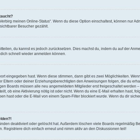
taucht?
„Verbirg meinen Online-Status“. Wenn du diese Option einschaltest, können nur Adm
sichtbarer Besucher gezählt.
mitteilen, du kannst es jedoch zurücksetzen. Dies machst du, indem du auf der Anme
u dich schnell wieder anmelden können.
swort eingegeben hast. Wenn diese stimmen, dann gibt es zwei Möglichkeiten. Wen
ner Eltern oder deiner Erziehungsberechtigten den Anweisungen folgen, die du erha
 einigen Boards müssen alle neu angemeldeten Mitglieder erst freigeschaltet werden 
eilt, ob eine Aktivierung nötig ist oder nicht. Wenn du eine E-Mail erhalten hast, fo
n hast oder die E-Mail von einem Spam-Filter blockiert wurde. Wenn du dir sicher 
elden?!
nden deaktiviert oder gelöscht hat. Außerdem löschen viele Boards regelmäßig Ben
 Registriere dich einfach erneut und nimm aktiv an den Diskussionen teil!