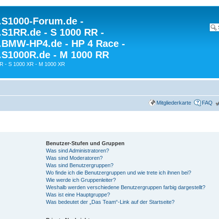
S1000-Forum.de -
S1RR.de - S 1000 RR -
BMW-HP4.de - HP 4 Race -
S1000R.de - M 1000 RR
R - S 1000 XR - M 1000 XR
Mitgliederkarte
FAQ
Benutzer-Stufen und Gruppen
Was sind Administratoren?
Was sind Moderatoren?
Was sind Benutzergruppen?
Wo finde ich die Benutzergruppen und wie trete ich ihnen bei?
Wie werde ich Gruppenleiter?
Weshalb werden verschiedene Benutzergruppen farbig dargestellt?
Was ist eine Hauptgruppe?
Was bedeutet der „Das Team“-Link auf der Startseite?