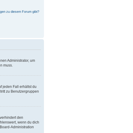
ragen zu diesem Forum gibt?
inen Administrator, um
en muss.
 jeden Fall erhältst du
itritt zu Benutzergruppen
verhindert den
ehlenswert, wenn du dich
 Board-Administration