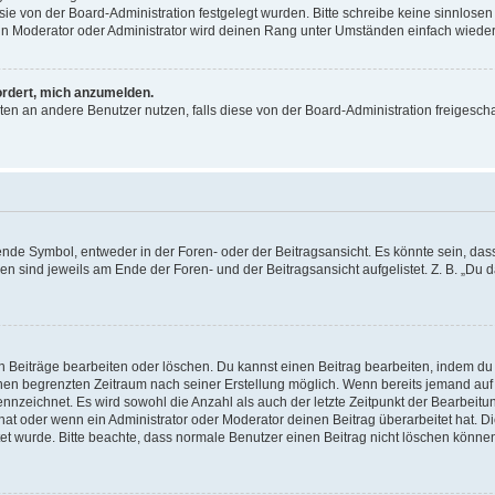
ie von der Board-Administration festgelegt wurden. Bitte schreibe keine sinnlosen
in Moderator oder Administrator wird deinen Rang unter Umständen einfach wieder
ordert, mich anzumelden.
hten an andere Benutzer nutzen, falls diese von der Board-Administration freigesch
de Symbol, entweder in der Foren- oder der Beitragsansicht. Es könnte sein, das
gen sind jeweils am Ende der Foren- und der Beitragsansicht aufgelistet. Z. B. „Du
n Beiträge bearbeiten oder löschen. Du kannst einen Beitrag bearbeiten, indem du
 einen begrenzten Zeitraum nach seiner Erstellung möglich. Wenn bereits jemand auf
ennzeichnet. Es wird sowohl die Anzahl als auch der letzte Zeitpunkt der Bearbeit
at oder wenn ein Administrator oder Moderator deinen Beitrag überarbeitet hat. Di
eitet wurde. Bitte beachte, dass normale Benutzer einen Beitrag nicht löschen könn