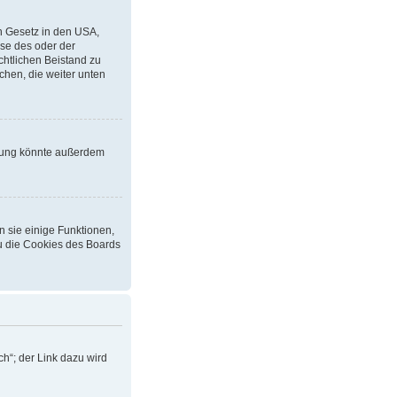
in Gesetz in den USA,
ise des oder der
echtlichen Beistand zu
chen, die weiter unten
erung könnte außerdem
n sie einige Funktionen,
du die Cookies des Boards
h“; der Link dazu wird