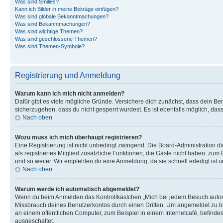
Was sind Smilies?
Kann ich Bilder in meine Beiträge einfügen?
Was sind globale Bekanntmachungen?
Was sind Bekanntmachungen?
Was sind wichtige Themen?
Was sind geschlossene Themen?
Was sind Themen-Symbole?
Registrierung und Anmeldung
Warum kann ich mich nicht anmelden?
Dafür gibt es viele mögliche Gründe. Versichere dich zunächst, dass dein Ben
sicherzugehen, dass du nicht gesperrt wurdest. Es ist ebenfalls möglich, das
Nach oben
Wozu muss ich mich überhaupt registrieren?
Eine Registrierung ist nicht unbedingt zwingend. Die Board-Administration die
als registriertes Mitglied zusätzliche Funktionen, die Gäste nicht haben: zum
und so weiter. Wir empfehlen dir eine Anmeldung, da sie schnell erledigt ist un
Nach oben
Warum werde ich automatisch abgemeldet?
Wenn du beim Anmelden das Kontrollkästchen „Mich bei jedem Besuch automat
Missbrauch deines Benutzerkontos durch einen Dritten. Um angemeldet zu b
an einem öffentlichen Computer, zum Beispiel in einem Internetcafé, befinde
ausgeschaltet.