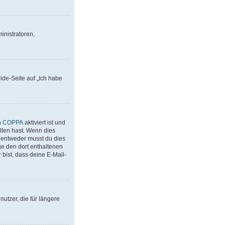
inistratoren,
lde-Seite auf „Ich habe
n
COPPA
aktiviert ist und
lten hast. Wenn dies
– entweder musst du dies
lge den dort enthaltenen
bist, dass deine E-Mail-
utzer, die für längere