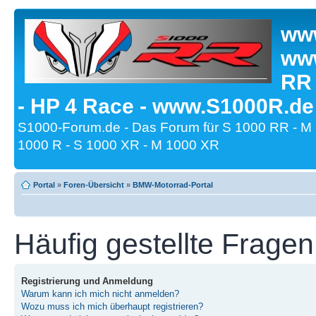
www
www
RR
- HP 4 Race - www.S1000R.de
S1000-Forum.de - Das Forum für S 1000 RR - M
1000 R - S 1000 XR - M 1000 XR
Portal
»
Foren-Übersicht
»
BMW-Motorrad-Portal
Häufig gestellte Fragen
Registrierung und Anmeldung
Warum kann ich mich nicht anmelden?
Wozu muss ich mich überhaupt registrieren?