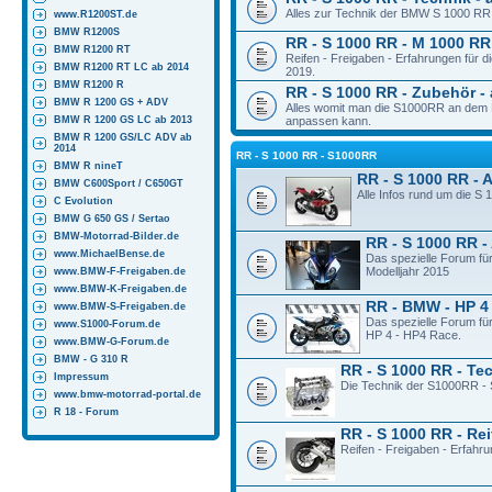
Alles zur Technik der BMW S 1000 RR 
www.R1200ST.de
BMW R1200S
RR - S 1000 RR - M 1000 RR 
BMW R1200 RT
Reifen - Freigaben - Erfahrungen für
BMW R1200 RT LC ab 2014
2019.
BMW R1200 R
RR - S 1000 RR - Zubehör - 
BMW R 1200 GS + ADV
Alles womit man die S1000RR an dem M
BMW R 1200 GS LC ab 2013
anpassen kann.
BMW R 1200 GS/LC ADV ab
2014
RR - S 1000 RR - S1000RR
BMW R nineT
RR - S 1000 RR - 
BMW C600Sport / C650GT
Alle Infos rund um die S
C Evolution
BMW G 650 GS / Sertao
BMW-Motorrad-Bilder.de
RR - S 1000 RR -
www.MichaelBense.de
Das spezielle Forum fü
Modelljahr 2015
www.BMW-F-Freigaben.de
www.BMW-K-Freigaben.de
RR - BMW - HP 4
www.BMW-S-Freigaben.de
Das spezielle Forum fü
www.S1000-Forum.de
HP 4 - HP4 Race.
www.BMW-G-Forum.de
BMW - G 310 R
RR - S 1000 RR - Te
Impressum
Die Technik der S1000RR - 
www.bmw-motorrad-portal.de
R 18 - Forum
RR - S 1000 RR - Rei
Reifen - Freigaben - Erfahr