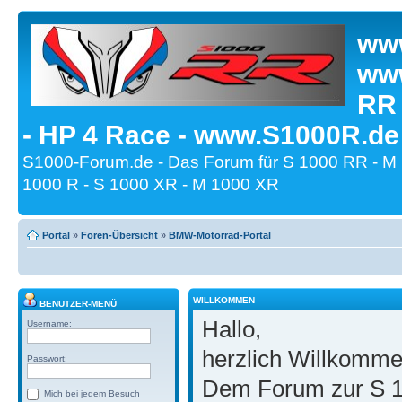
www
www
RR
- HP 4 Race - www.S1000R.de
S1000-Forum.de - Das Forum für S 1000 RR - M
1000 R - S 1000 XR - M 1000 XR
Portal
»
Foren-Übersicht
»
BMW-Motorrad-Portal
WILLKOMMEN
BENUTZER-MENÜ
Hallo,
Username:
herzlich Willkomm
Passwort:
Dem Forum zur S 1
Mich bei jedem Besuch