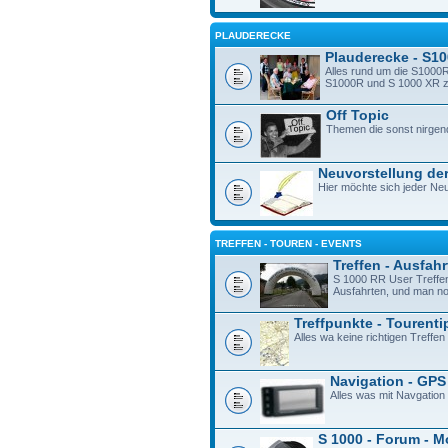
PLAUDERECKE
Plauderecke - S1
Alles rund um die S1000R
S1000R und S 1000 XR zu 
Off Topic
Themen die sonst nirgen
Neuvorstellung der
Hier möchte sich jeder Neu
TREFFEN - TOUREN - EVENTS
Treffen - Ausfah
S 1000 RR User Treffe
Ausfahrten, und man n
Treffpunkte - Tourenti
Alles wa keine richtigen Treffen 
Navigation - GPS
Alles was mit Navgation
S 1000 - Forum - M