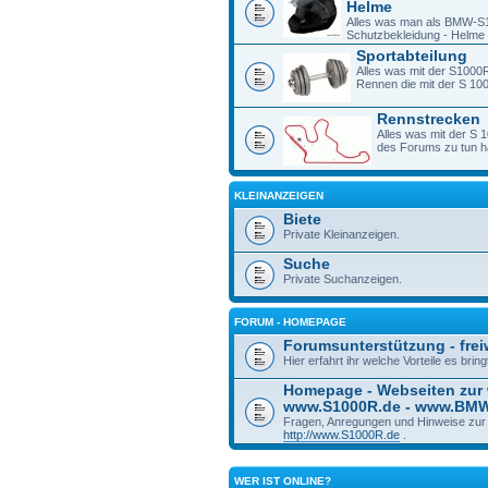
Helme
Alles was man als BMW-S1
Schutzbekleidung - Helme -
Sportabteilung
Alles was mit der S1000R
Rennen die mit der S 1
Rennstrecken
Alles was mit der S 
des Forums zu tun h
KLEINANZEIGEN
Biete
Private Kleinanzeigen.
Suche
Private Suchanzeigen.
FORUM - HOMEPAGE
Forumsunterstützung - freiw
Hier erfahrt ihr welche Vorteile es bri
Homepage - Webseiten zur
www.S1000R.de - www.BM
Fragen, Anregungen und Hinweise zu
http://www.S1000R.de
.
WER IST ONLINE?