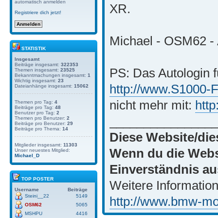
automatisch anmelden
XR.
Registriere dich jetzt!
Michael - OSM62 - 
STATISTIK
Insgesamt
Beiträge insgesamt:
322353
PS: Das Autologin f
Themen insgesamt:
23525
Bekanntmachungen insgesamt:
1
Wichtig insgesamt:
23
http://www.S1000-
Dateianhänge insgesamt:
15062
nicht mehr mit:
htt
Themen pro Tag:
4
Beiträge pro Tag:
48
Benutzer pro Tag:
2
_______________
Themen pro Benutzer:
2
Beiträge pro Benutzer:
29
Beiträge pro Thema:
14
Diese Website/die
Mitglieder insgesamt:
11303
Wenn du die Websi
Unser neuestes Mitglied:
Michael_D
Einverständnis au
TOP POSTER
Weitere Information
Username
Beiträge
Steini__22
5149
http://www.bmw-moto
OSM62
5065
MSHPU
4416