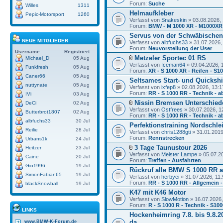
Forum:
Suche
Willes
1311
Helmaufkleber
Pepic-Motorsport
1260
Verfasst von
Snakeskin
» 03.08.2026, 
Forum:
BMW - M 1000 XR - M1000XR
Servus von der Schwäbischen
NEUE MITGLIEDER
Verfasst von
albfuchs33
» 31.07.2026,
Forum:
Neuvorstellung der User
Username
Registriert
Metzeler Sportec 01 RS
Michael_D
05 Aug
Verfasst von
Iceman64
» 09.04.2026, 
Funkfresh
05 Aug
Forum:
XR - S 1000 XR - Reifen - S1
Caner66
05 Aug
Seltsames Start- und Quickshi
nuttynate
05 Aug
Verfasst von
ixfep8
» 02.08.2026, 13:1
Forum:
RR - S 1000 RR - Technik - a
IVi
03 Aug
Nissin Bremsen Unterschied
DeCi
02 Aug
Verfasst von
Ostfrees
» 30.07.2026, 1
Butterbrot1807
02 Aug
Forum:
RR - S 1000 RR - Technik - a
albfuchs33
30 Jul
Perfektionstraining Nordschlei
Reilie
28 Jul
Verfasst von
chris1288gti
» 31.01.2019
Forum:
Rennstrecken
Urbans1k
24 Jul
3 Tage Taunustour 2026
Heitzer
23 Jul
Verfasst von
Meister Lampe
» 05.07.2
Caine
20 Jul
Forum:
Treffen - Ausfahrten
Gio1996
19 Jul
Rückruf alle BMW S 1000 RR a
SimonFabian65
19 Jul
Verfasst von
herbyei
» 31.07.2026, 11:
Forum:
RR - S 1000 RR - Allgemein -
blackSnowball
19 Jul
K47 mit K46 Motor
Verfasst von
SlowMotion
» 16.07.2026,
Forum:
R - S 1000 R - Technik - S10
LINKS
Hockenheimring 7.8. bis 9.8.20
da
www.BMW-K-Forum.de