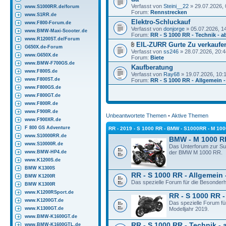
Verfasst von
Steini__22
» 29.07.2026, 
www.S1000RR.de/forum
Forum:
Rennstrecken
www.S1RR.de
Elektro-Schluckauf
www.F800-Forum.de
Verfasst von
donjorge
» 05.07.2026, 1
www.BMW-Maxi-Scooter.de
Forum:
RR - S 1000 RR - Technik - a
www.R1200ST.de/Forum
EIL-ZURR Gurte Zu verkaufe
G650X.de-Forum
Verfasst von
ss246
» 28.07.2026, 20:4
www.G650X.de
Forum:
Biete
www.BMW-F700GS.de
Kaufberatung
www.F800S.de
Verfasst von
Ray68
» 19.07.2026, 10:
www.F800ST.de
Forum:
RR - S 1000 RR - Allgemein 
www.F800GS.de
www.F800GT.de
www.F800R.de
www.F900R.de
Unbeantwortete Themen
•
Aktive Themen
www.F900XR.de
F 800 GS Adventure
RR - 2019 - S 1000 RR - BMW - S1000RR - M 10
www.S10000RR.de
BMW - M 1000 R
www.S10000R.de
Das Unterforum zur S
www.BMW-HP4.de
der BMW M 1000 RR.
www.K1200S.de
BMW K1300S
RR - S 1000 RR - Allgemein 
BMW K1200R
Das spezielle Forum für die Besonder
BMW K1300R
www.K1200RSport.de
RR - S 1000 RR -
www.K1200GT.de
Das spezielle Forum f
www.K1300GT.de
Modelljahr 2019.
www.BMW-K1600GT.de
RR - S 1000 RR - Technik - 
www.BMW-K1600GTL.de