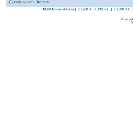
Portal
»
Foren-Übersicht
BMW-Motorrad-Bilder
|
K 1200 S
|
K 1300 GT
|
K 1600 GT
|
Powered
D