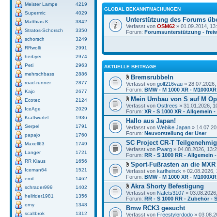
Meister Lampe
4219
GLOBAL BEKANNTMACHUNGEN
Supermic
4029
Unterstützung des Forums üb
Matthias K
3842
Verfasst von
OSM62
» 01.09.2014, 13
Stratos-Schorsch
3350
Forum:
Forumsunterstützung - freiw
schorsch
3249
RRwolli
2991
herbyei
2974
Peti
2963
AKTUELLE BEITRÄGE
mehrschbass
2886
Bremsrubbeln
road-runner
2877
Verfasst von
golf216vau
» 28.07.2026,
Forum:
BMW - M 1000 XR - M1000XR
Kajo
2677
Mein Umbau von S auf M Op
Ecotec
2124
Verfasst von
Ostfrees
» 31.01.2026, 1
IceAge
2029
Forum:
XR - S 1000 XR - Allgemein -
Kraftwürfel
1936
Hallo aus Japan!
Serpel
1791
Verfasst von
Webike Japan
» 14.07.20
Forum:
Neuvorstellung der User
papajo
1760
SC Project CR-T Teilgenehmi
Maxell63
1749
Verfasst von
Pwarg
» 04.08.2026, 13:
Langer
1721
Forum:
RR - S 1000 RR - Allgemein -
RR Klaus
1656
Sport-Fußrasten an die MXR
Iceman64
1521
Verfasst von
karlheinzk
» 02.08.2026, 
Forum:
BMW - M 1000 XR - M1000XR
emil
1462
Akra Shorty Befestigung
schrader999
1402
Verfasst von
Nafets3107
» 03.08.2026,
hellrider1981
1356
Forum:
RR - S 1000 RR - Zubehör - 
erny
1348
Bmw RCK3 gesucht
scaltbrok
1312
Verfasst von
Freestylerdodo
» 03.08.2